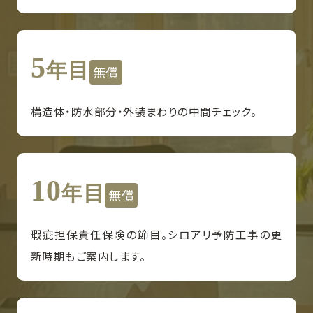
5
年目
無償
構造体・防水部分・外装まわりの中間チェック。
10
年目
無償
瑕疵担保責任保険の節目。シロアリ予防工事の更
新時期もご案内します。