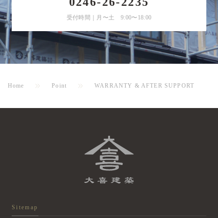
0246-26-2235
受付時間｜月〜土 9:00〜18:00
Home
Point
WARRANTY & AFTER SUPPORT
Sitemap