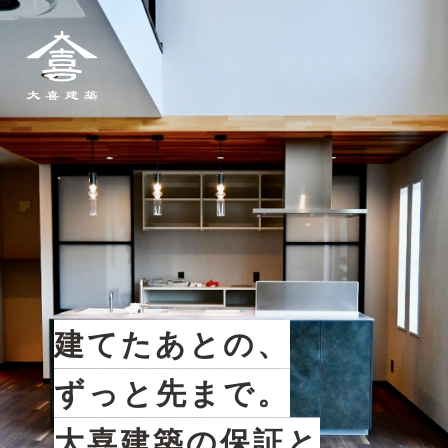
大喜建築
建てたあとの、
ずっと先まで。
大喜建築の保証と