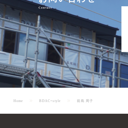
Contact
Home
BDAC=style
前島 周子