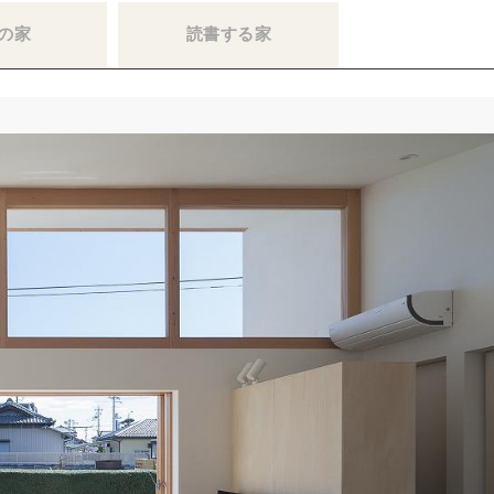
の家
読書する家