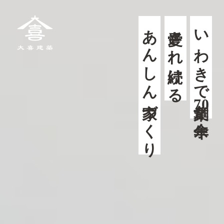
大喜建築
あんしん家づくり
愛され続ける
いわきで創業
70
余年