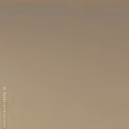
© daiki-architecture Co.,Ltd.